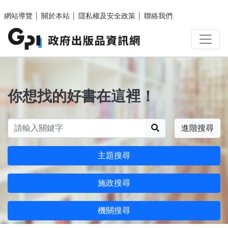
跳至主要內容區塊
網站導覽
│
關於本站
│
隱私權及安全政策
│
聯絡我們
你想找的好書在這裡！
搜尋
進階搜尋
主題搜尋
施政搜尋
機關搜尋