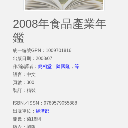
2008年食品產業年
鑑
統一編號GPN：1009701816
出版日期：2008/07
作/編/譯者：
簡相堂
，
陳國隆
，
等
語言：中文
頁數：300
裝訂：精裝
ISBN／ISSN：9789579055888
出版單位：
經濟部
開數：菊16開
版次：初版