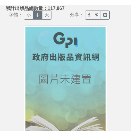
:::
累計出版品總數量：117,867
字體：
分享：
臉書分享(另開新視窗)
噗浪分享(另開新視
Line分享(另
小
中
大