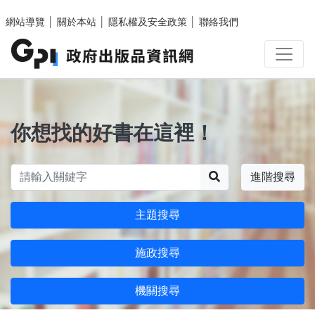
跳至主要內容區塊
網站導覽
│
關於本站
│
隱私權及安全政策
│
聯絡我們
你想找的好書在這裡！
搜尋
進階搜尋
主題搜尋
施政搜尋
機關搜尋