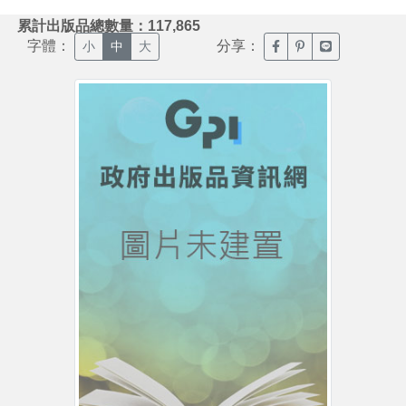
:::
累計出版品總數量：117,865
字體：
分享：
臉書分享(另開新視窗)
噗浪分享(另開新視
Line分享(另
小
中
大