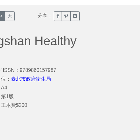
分享：
臉書分享(另開新視窗)
噗浪分享(另開新視窗)
Line分享(另開新視窗)
中
大
gshan Healthy
／ISSN：9789860157987
單位：
臺北市政府衛生局
A4
第1版
工本費$200