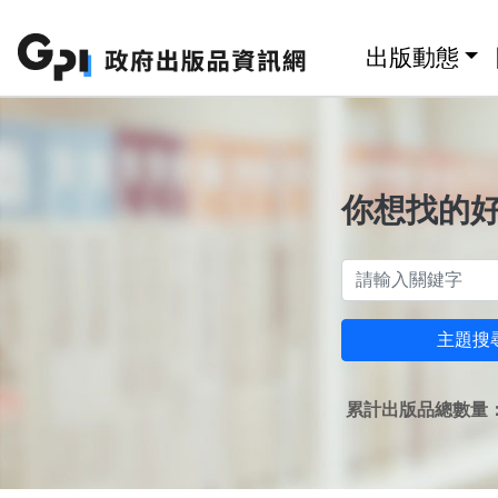
跳至主要內容區塊
:::
出版動態
你想找的
主題搜
累計出版品總數量：1