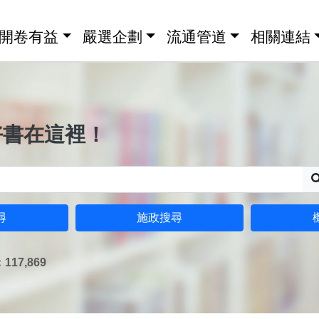
開卷有益
嚴選企劃
流通管道
相關連結
好書在這裡！
尋
施政搜尋
17,869