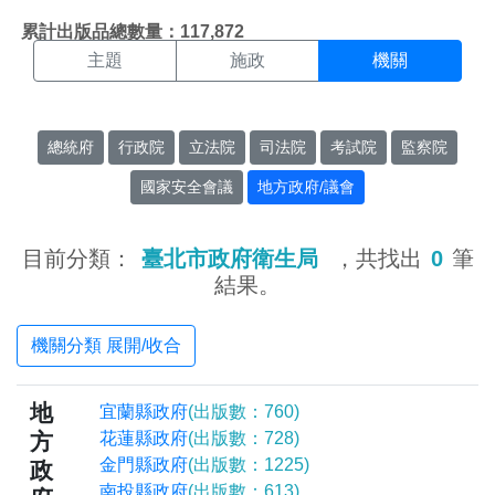
機關搜尋結果頁面
:::
累計出版品總數量：117,872
主題
施政
機關
總統府
行政院
立法院
司法院
考試院
監察院
國家安全會議
地方政府/議會
目前分類：
臺北市政府衛生局
，共找出
0
筆
結果。
機關分類 展開/收合
地
宜蘭縣政府
(出版數：760)
方
花蓮縣政府
(出版數：728)
金門縣政府
(出版數：1225)
政
南投縣政府
(出版數：613)