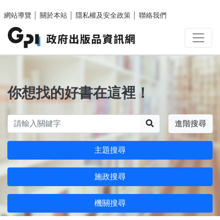
跳至主要內容區塊
網站導覽
│
關於本站
│
隱私權及安全政策
│
聯絡我們
你想找的好書在這裡！
搜尋
進階搜尋
主題搜尋
施政搜尋
機關搜尋