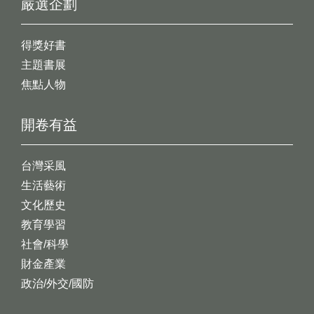
嚴選企劃
得獎好書
主題書展
焦點人物
開卷有益
台灣采風
生活藝術
文化歷史
教育學習
社會/科學
財金產業
政治/外交/國防