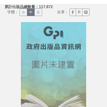
:::
累計出版品總數量：117,872
字體：
分享：
臉書分享(另開新視窗)
噗浪分享(另開新視
Line分享(另
小
中
大