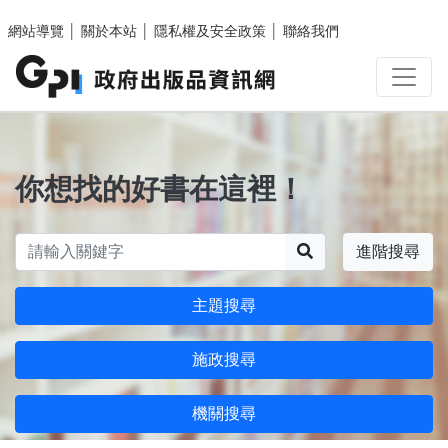
跳至主要內容區塊
網站導覽
│
關於本站
│
隱私權及安全政策
│
聯絡我們
你想找的好書在這裡！
搜尋
進階搜尋
主題搜尋
施政搜尋
機關搜尋