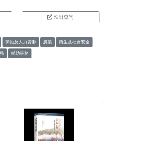
匯出查詢
勞動及人力資源
農業
衛生及社會安全
務
輔助事務