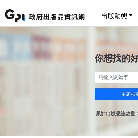
跳至主要內容區塊
:::
出版動態
你想找的
主題搜
累計出版品總數量：1