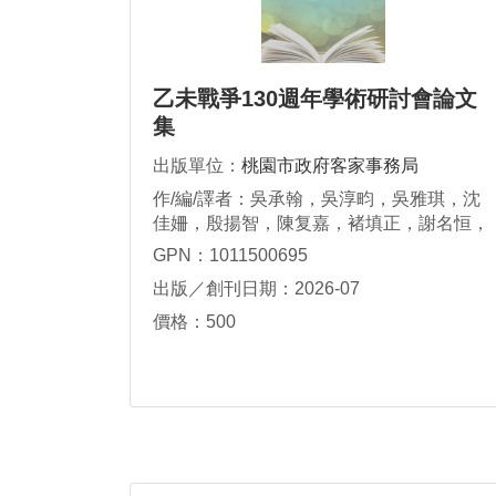
乙未戰爭130週年學術研討會論文
集
出版單位：
桃園市政府客家事務局
作/編/譯者：吳承翰，吳淳畇，吳雅琪，沈
佳姍，殷揚智，陳复嘉，褚填正，謝名恒，
羅曉嵐
GPN：1011500695
出版／創刊日期：2026-07
價格：500