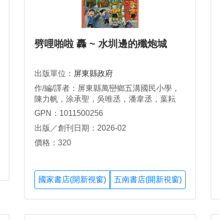
劈哩啪啦 轟 ~ 水圳邊的殲炮城
出版單位：
屏東縣政府
作/編/譯者：屏東縣萬巒鄉五溝國民小學，
陳力帆，涂承聖，吳唯丞，潘韋丞，葉耘
銓，賴正祐，林宥丞，潘奕瑋，鍾秉宸，李
GPN：1011500256
羽宬，曾俊彥，涂承敬，潘可宸，曾宜晨，
出版／創刊日期：2026-02
張綵恩，吳姉紜，陳宥安，郭利妍，林育
箐，吳佳彧，江郁卉，李詠恩，傅恩葦，林
價格：320
宥瑄，李宥靚，陳睿凡
國家書店(開新視窗)
五南書店(開新視窗)