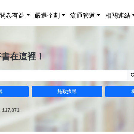
開卷有益
嚴選企劃
流通管道
相關連結
好書在這裡！
尋
施政搜尋
17,871