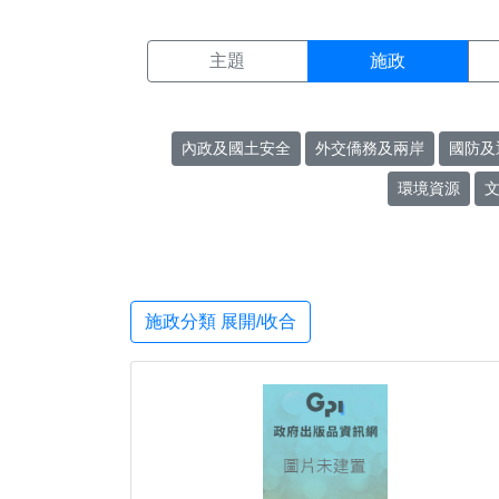
施政搜尋結果頁面
:::
主題
施政
內政及國土安全
外交僑務及兩岸
國防及
環境資源
施政分類 展開/收合