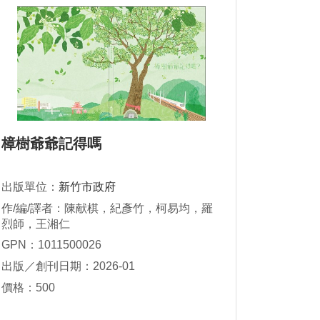
樟樹爺爺記得嗎
出版單位：
新竹市政府
作/編/譯者：陳献棋，紀彥竹，柯易均，羅
烈師，王湘仁
GPN：1011500026
出版／創刊日期：2026-01
價格：500