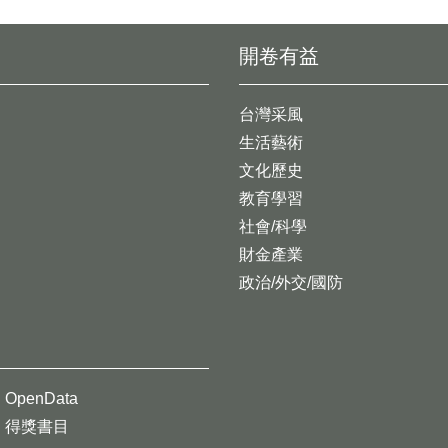
開卷有益
台灣采風
生活藝術
文化歷史
教育學習
社會/科學
財金產業
政治/外交/國防
OpenData
得獎書目