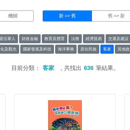
機關
新 => 舊
舊 => 新
退伍軍人
財政金融
教育及體育
法務
經濟貿易
交通及建設
文化及觀光
國家發展及科技
海洋事務
原住民族
客家
其他政
目前分類：
客家
，共找出
636
筆結果。