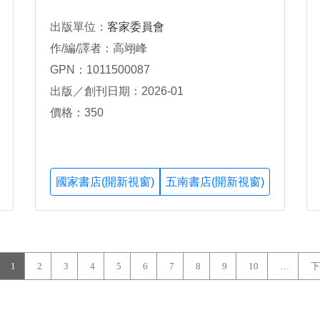
出版單位：
客家委員會
作/編/譯者：高翊峰
GPN：1011500087
出版／創刊日期：2026-01
價格：350
國家書店(開新視窗)
五南書店(開新視窗)
1
2
3
4
5
6
7
8
9
10
…
下