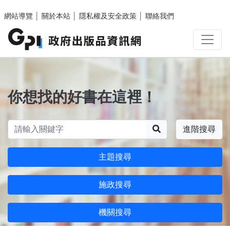
跳至主要內容區塊
網站導覽
│
關於本站
│
隱私權及安全政策
│
聯絡我們
你想找的好書在這裡！
搜尋
進階搜尋
主題搜尋
施政搜尋
機關搜尋