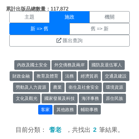
施政搜尋結果頁面
:::
累計出版品總數量：117,872
主題
施政
機關
新 => 舊
舊 => 新
匯出查詢
內政及國土安全
外交僑務及兩岸
國防及退伍軍人
財政金融
教育及體育
法務
經濟貿易
交通及建設
勞動及人力資源
農業
衛生及社會安全
環境資源
文化及觀光
國家發展及科技
海洋事務
原住民族
客家
其他政務
輔助事務
目前分類：
耆老
，共找出
2
筆結果。