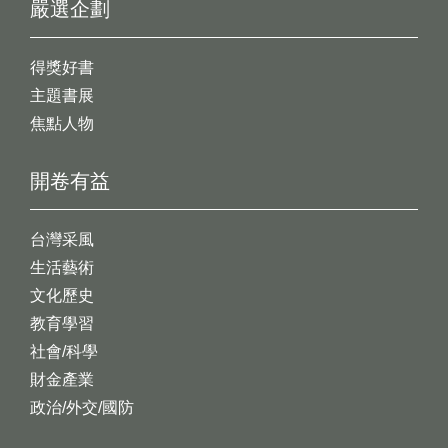
嚴選企劃
得獎好書
主題書展
焦點人物
開卷有益
台灣采風
生活藝術
文化歷史
教育學習
社會/科學
財金產業
政治/外交/國防