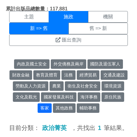
施政搜尋結果頁面
:::
累計出版品總數量：117,881
主題
施政
機關
新 => 舊
舊 => 新
匯出查詢
內政及國土安全
外交僑務及兩岸
國防及退伍軍人
財政金融
教育及體育
法務
經濟貿易
交通及建設
勞動及人力資源
農業
衛生及社會安全
環境資源
文化及觀光
國家發展及科技
海洋事務
原住民族
客家
其他政務
輔助事務
目前分類：
政治菁英
，共找出
1
筆結果。