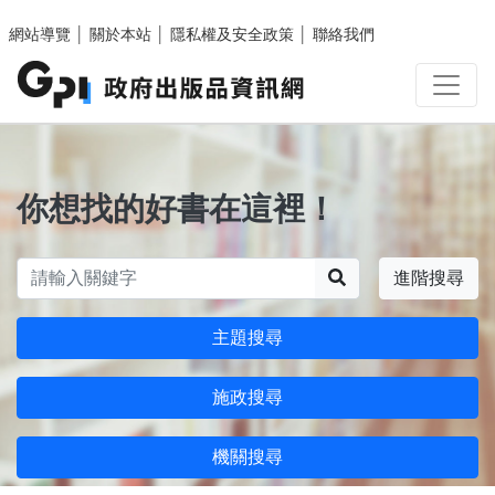
跳至主要內容區塊
網站導覽
│
關於本站
│
隱私權及安全政策
│
聯絡我們
你想找的好書在這裡！
搜尋
進階搜尋
主題搜尋
施政搜尋
機關搜尋