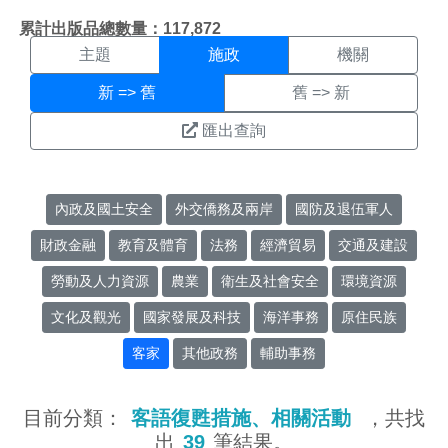
施政搜尋結果頁面
:::
累計出版品總數量：117,872
主題
施政
機關
新 => 舊
舊 => 新
匯出查詢
內政及國土安全
外交僑務及兩岸
國防及退伍軍人
財政金融
教育及體育
法務
經濟貿易
交通及建設
勞動及人力資源
農業
衛生及社會安全
環境資源
文化及觀光
國家發展及科技
海洋事務
原住民族
客家
其他政務
輔助事務
目前分類：
客語復甦措施、相關活動
，共找
出
39
筆結果。