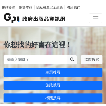
跳至主要內容區塊
網站導覽
│
關於本站
│
隱私權及安全政策
│
聯絡我們
你想找的好書在這裡！
搜尋
進階搜尋
主題搜尋
施政搜尋
機關搜尋