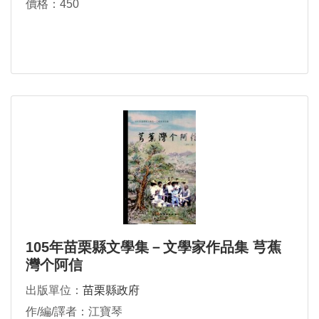
價格：450
105年苗栗縣文學集－文學家作品集 芎蕉
灣个阿信
出版單位：
苗栗縣政府
作/編/譯者：江寶琴