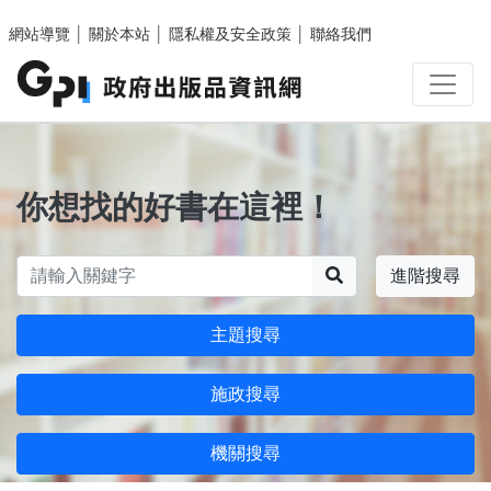
跳至主要內容區塊
網站導覽
│
關於本站
│
隱私權及安全政策
│
聯絡我們
你想找的好書在這裡！
搜尋
進階搜尋
主題搜尋
施政搜尋
機關搜尋