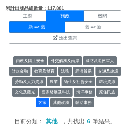
施政搜尋結果頁面
:::
累計出版品總數量：117,881
主題
施政
機關
新 => 舊
舊 => 新
匯出查詢
內政及國土安全
外交僑務及兩岸
國防及退伍軍人
財政金融
教育及體育
法務
經濟貿易
交通及建設
勞動及人力資源
農業
衛生及社會安全
環境資源
文化及觀光
國家發展及科技
海洋事務
原住民族
客家
其他政務
輔助事務
目前分類：
其他
，共找出
6
筆結果。