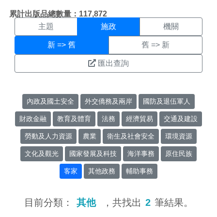
施政搜尋結果頁面
:::
累計出版品總數量：117,872
主題
施政
機關
新 => 舊
舊 => 新
匯出查詢
內政及國土安全
外交僑務及兩岸
國防及退伍軍人
財政金融
教育及體育
法務
經濟貿易
交通及建設
勞動及人力資源
農業
衛生及社會安全
環境資源
文化及觀光
國家發展及科技
海洋事務
原住民族
客家
其他政務
輔助事務
目前分類：
其他
，共找出
2
筆結果。