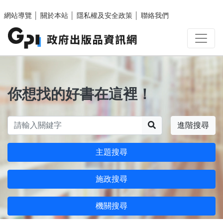
跳至主要內容區塊
網站導覽
│
關於本站
│
隱私權及安全政策
│
聯絡我們
你想找的好書在這裡！
搜尋
進階搜尋
主題搜尋
施政搜尋
機關搜尋