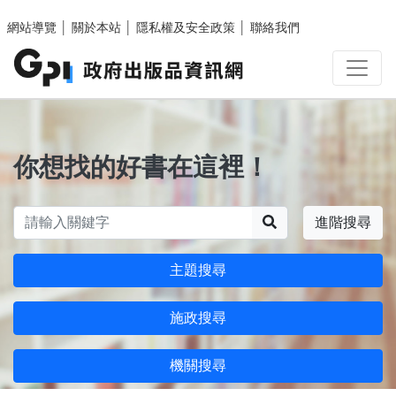
跳至主要內容區塊
網站導覽
│
關於本站
│
隱私權及安全政策
│
聯絡我們
你想找的好書在這裡！
搜尋
進階搜尋
主題搜尋
施政搜尋
機關搜尋