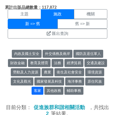
施政搜尋結果頁面
:::
累計出版品總數量：117,872
主題
施政
機關
新 => 舊
舊 => 新
匯出查詢
內政及國土安全
外交僑務及兩岸
國防及退伍軍人
財政金融
教育及體育
法務
經濟貿易
交通及建設
勞動及人力資源
農業
衛生及社會安全
環境資源
文化及觀光
國家發展及科技
海洋事務
原住民族
客家
其他政務
輔助事務
目前分類：
促進族群和諧相關活動
，共找出
2
筆結果。