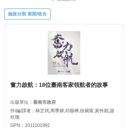
施政分類 展開/收合
奮力啟航：18位臺南客家領航者的故事
出版單位：
臺南市政府
作/編/譯者：林芷琪,周季嬋,邱薇樺,徐琬甯,黃怜穎,謝
欣珈
GPN：1011101992