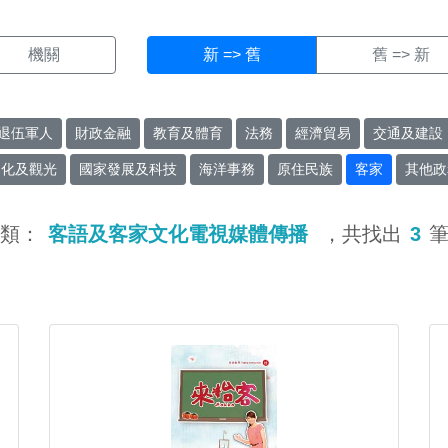
機關
新 => 舊
舊 => 新
退伍軍人
財政金融
教育及體育
法務
經濟貿易
交通及建設
文化及觀光
國家發展及科技
海洋事務
原住民族
客家
其他政
類：
客語及客家文化電視媒體傳播
，共找出
3