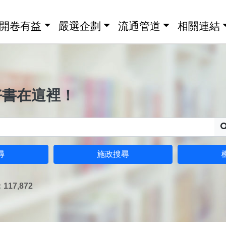
開卷有益
嚴選企劃
流通管道
相關連結
好書在這裡！
尋
施政搜尋
17,872