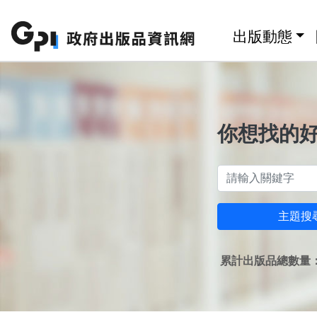
跳至主要內容區塊
:::
出版動態
你想找的
主題搜
累計出版品總數量：1