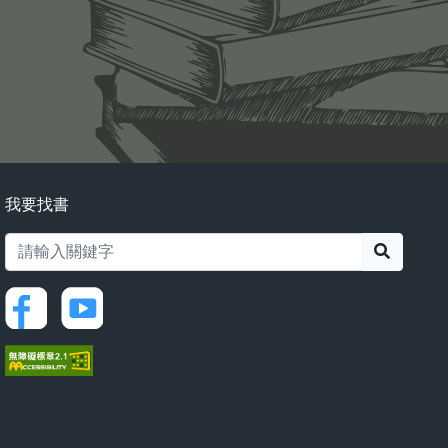
我要找書
搜尋