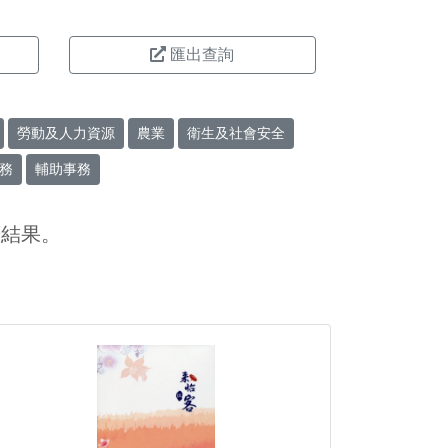
匯出查詢
勞動及人力資源
農業
衛生及社會安全
務
輔助事務
筆結果。