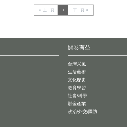
上一頁
1
下一頁
開卷有益
台灣采風
生活藝術
文化歷史
教育學習
社會/科學
財金產業
政治/外交/國防