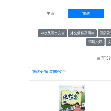
施政搜尋結果頁面
:::
主題
施政
內政及國土安全
外交僑務及兩岸
國防及
環境資源
目前分
施政分類 展開/收合