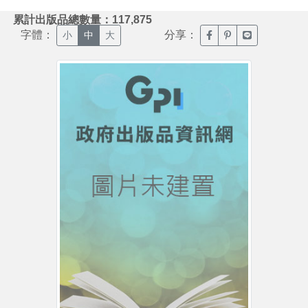
:::
累計出版品總數量：117,875
字體：
分享：
臉書分享(另開新視窗)
噗浪分享(另開新視
Line分享(另
小
中
大