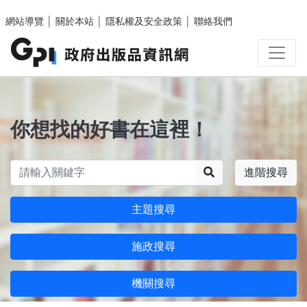
跳至主要內容區塊
網站導覽
│
關於本站
│
隱私權及安全政策
│
聯絡我們
你想找的好書在這裡！
搜尋
進階搜尋
主題搜尋
施政搜尋
機關搜尋