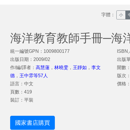
字體：
小
海洋教育教師手冊─海
統一編號GPN：1009800177
ISBN
出版日期：2009/02
出版
作/編/譯者：
高慧蓮
，
林曉雯
，
王靜如
，
李文
開數：
德
，
王中雰等57人
版次
語言：中文
價格：
頁數：419
裝訂：平裝
國家書店購買