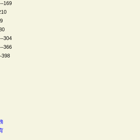
--169
210
49
280
--304
--366
--398
務
育