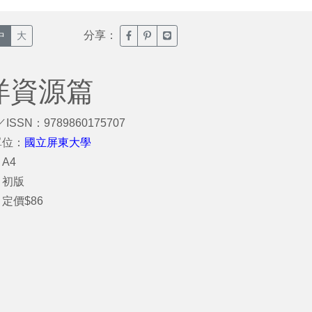
分享：
臉書分享(另開新視窗)
噗浪分享(另開新視窗)
Line分享(另開新視窗)
中
大
洋資源篇
／ISSN：9789860175707
單位：
國立屏東大學
A4
：初版
定價$86