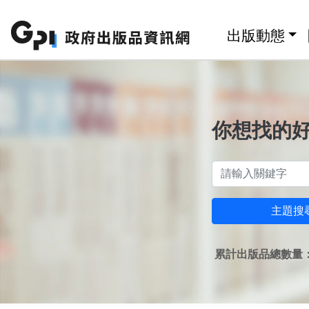
跳至主要內容區塊
:::
出版動態
你想找的
主題搜
累計出版品總數量：1