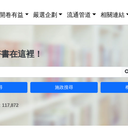
開卷有益
嚴選企劃
流通管道
相關連結
好書在這裡！
尋
施政搜尋
17,872