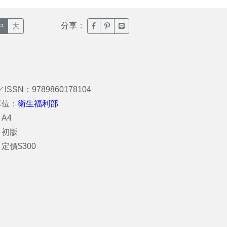
分享：
臉書分享(另開新視窗)
噗浪分享(另開新視窗)
Line分享(另開新視窗)
中
大
／ISSN：9789860178104
單位：
衛生福利部
A4
：初版
定價$300