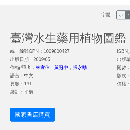
字體：
小
臺灣水生藥用植物圖鑑
統一編號GPN：1009800427
ISBN
出版日期：2009/05
出版
作/編/譯者：
林宜信
，
黃冠中
，
張永勳
開數：
語言：中文
版次
頁數：131
價格：
裝訂：平裝
國家書店購買