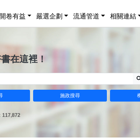
開卷有益
嚴選企劃
流通管道
相關連結
好書在這裡！
尋
施政搜尋
17,872