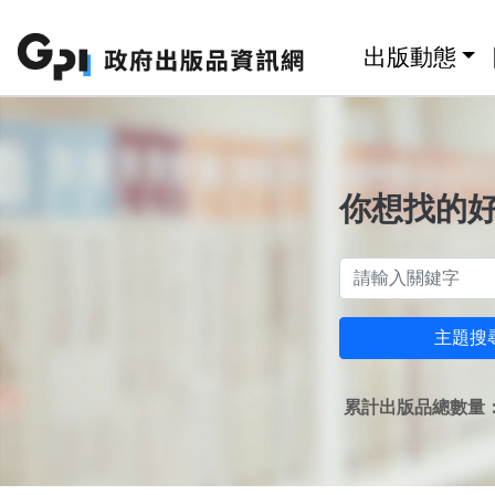
跳至主要內容區塊
:::
出版動態
你想找的
主題搜
累計出版品總數量：1