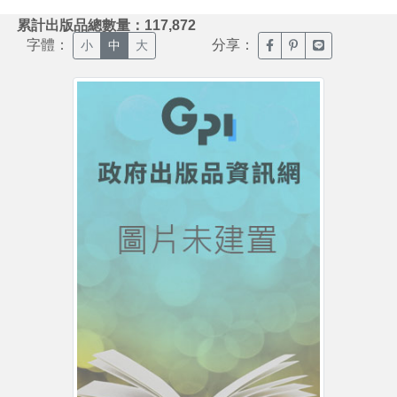
:::
累計出版品總數量：117,872
字體：
分享：
臉書分享(另開新視窗)
噗浪分享(另開新視
Line分享(另
小
中
大