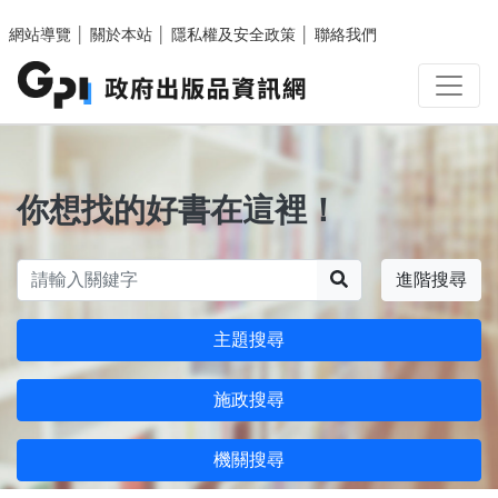
跳至主要內容區塊
網站導覽
│
關於本站
│
隱私權及安全政策
│
聯絡我們
你想找的好書在這裡！
搜尋
進階搜尋
主題搜尋
施政搜尋
機關搜尋