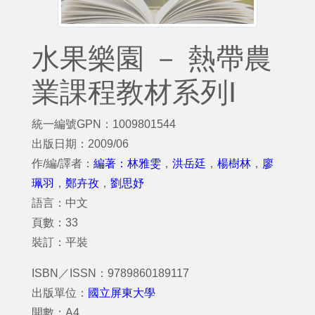
水果樂園 － 熱帶農
業課程教材系列I
統一編號GPN：1009801544
出版日期：2009/06
作/編/譯者：
編著：林雅雯
，
洪岳廷
，
楊樹林
，
廖
珮羽
，
鄭卉孜
，
劉思妤
語言：中文
頁數：33
裝訂：平裝
ISBN／ISSN：9789860189117
出版單位：
國立屏東大學
開數：A4