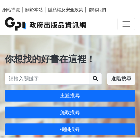
跳至主要內容區塊
網站導覽
│
關於本站
│
隱私權及安全政策
│
聯絡我們
你想找的好書在這裡！
搜尋
進階搜尋
主題搜尋
施政搜尋
機關搜尋