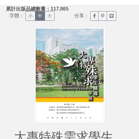
:::
累計出版品總數量：117,865
字體：
分享：
臉書分享(另開新視窗)
噗浪分享(另開新視
Line分享(另
小
中
大
大專特殊需求學生