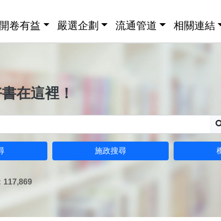
開卷有益
嚴選企劃
流通管道
相關連結
好書在這裡！
尋
施政搜尋
17,869