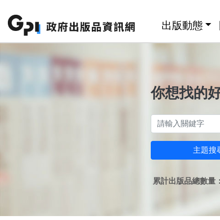
跳至主要內容區塊
:::
出版動態
你想找的
主題搜
累計出版品總數量：1