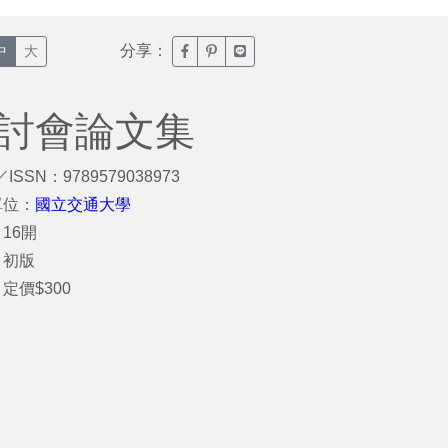
分享：
臉書分享(另開新視窗)
噗浪分享(另開新視窗)
Line分享(另開新視窗)
中
大
研討會論文集
／ISSN：9789579038973
單位：
國立交通大學
16開
：初版
定價$300