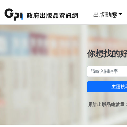
跳至主要內容區塊
:::
出版動態
你想找的
主題搜
累計出版品總數量：1