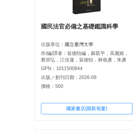
國民法官必備之基礎鑑識科學
出版單位：
國立臺灣大學
作/編/譯者：翁德怡編，蘇凱平，高麗姬，
蔡崇弘，江佳蓮，翁德怡，林俊彥，朱彥
儒，李俊宏，李俊億著
GPN：1011500844
出版／創刊日期：2026-08
價格：500
國家書店(開新視窗)