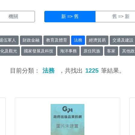
機關
新 => 舊
舊 => 新
退伍軍人
財政金融
教育及體育
法務
經濟貿易
交通及建設
文化及觀光
國家發展及科技
海洋事務
原住民族
客家
其他政
目前分類：
法務
，共找出
1225
筆結果。