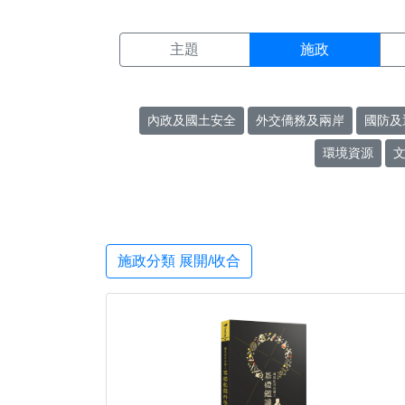
施政搜尋結果頁面
:::
主題
施政
內政及國土安全
外交僑務及兩岸
國防及
環境資源
施政分類 展開/收合