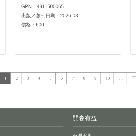
GPN：4911500065
出版／創刊日期：2026-08
價格：600
1
2
3
4
5
6
7
8
9
10
…
下
開卷有益
台灣采風