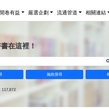
開卷有益
嚴選企劃
流通管道
相關連結
好書在這裡！
尋
施政搜尋
17,872