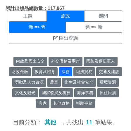
施政搜尋結果頁面
:::
累計出版品總數量：117,867
主題
施政
機關
新 => 舊
舊 => 新
匯出查詢
內政及國土安全
外交僑務及兩岸
國防及退伍軍人
財政金融
教育及體育
法務
經濟貿易
交通及建設
勞動及人力資源
農業
衛生及社會安全
環境資源
文化及觀光
國家發展及科技
海洋事務
原住民族
客家
其他政務
輔助事務
目前分類：
其他
，共找出
11
筆結果。