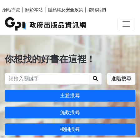
跳至主要內容區塊
網站導覽
│
關於本站
│
隱私權及安全政策
│
聯絡我們
你想找的好書在這裡！
搜尋
進階搜尋
主題搜尋
施政搜尋
機關搜尋