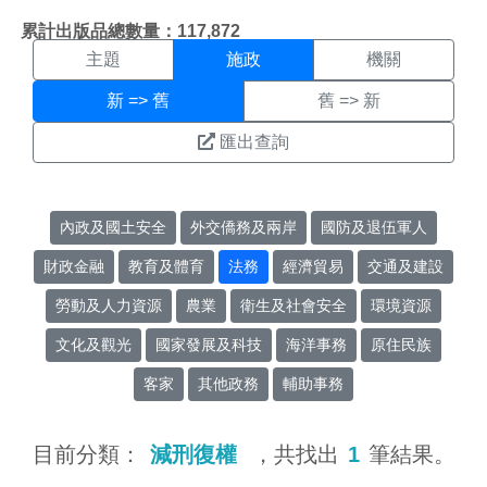
施政搜尋結果頁面
:::
累計出版品總數量：117,872
主題
施政
機關
新 => 舊
舊 => 新
匯出查詢
內政及國土安全
外交僑務及兩岸
國防及退伍軍人
財政金融
教育及體育
法務
經濟貿易
交通及建設
勞動及人力資源
農業
衛生及社會安全
環境資源
文化及觀光
國家發展及科技
海洋事務
原住民族
客家
其他政務
輔助事務
目前分類：
減刑復權
，共找出
1
筆結果。