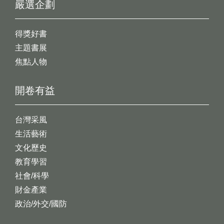
嚴選企劃
得獎好書
主題書展
焦點人物
開卷有益
台灣采風
生活藝術
文化歷史
教育學習
社會/科學
財金產業
政治/外交/國防