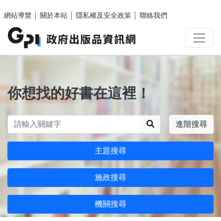
跳至主要內容區塊
網站導覽
│
關於本站
│
隱私權及安全政策
│
聯絡我們
你想找的好書在這裡！
搜尋
進階搜尋
主題搜尋
施政搜尋
機關搜尋