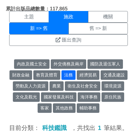
施政搜尋結果頁面
:::
累計出版品總數量：117,865
主題
施政
機關
新 => 舊
舊 => 新
匯出查詢
內政及國土安全
外交僑務及兩岸
國防及退伍軍人
財政金融
教育及體育
法務
經濟貿易
交通及建設
勞動及人力資源
農業
衛生及社會安全
環境資源
文化及觀光
國家發展及科技
海洋事務
原住民族
客家
其他政務
輔助事務
目前分類：
科技鑑識
，共找出
1
筆結果。