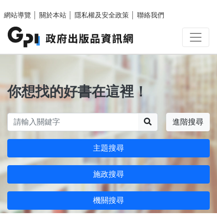
跳至主要內容區塊
網站導覽
│
關於本站
│
隱私權及安全政策
│
聯絡我們
你想找的好書在這裡！
搜尋
進階搜尋
主題搜尋
施政搜尋
機關搜尋