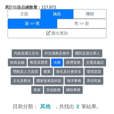
施政搜尋結果頁面
:::
累計出版品總數量：117,872
主題
施政
機關
新 => 舊
舊 => 新
匯出查詢
內政及國土安全
外交僑務及兩岸
國防及退伍軍人
財政金融
教育及體育
法務
經濟貿易
交通及建設
勞動及人力資源
農業
衛生及社會安全
環境資源
文化及觀光
國家發展及科技
海洋事務
原住民族
客家
其他政務
輔助事務
目前分類：
其他
，共找出
2
筆結果。