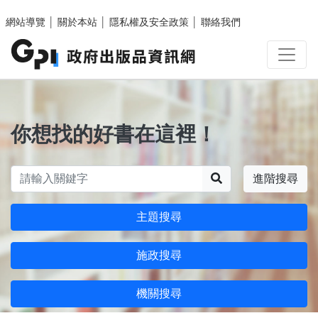
跳至主要內容區塊
網站導覽
│
關於本站
│
隱私權及安全政策
│
聯絡我們
你想找的好書在這裡！
搜尋
進階搜尋
主題搜尋
施政搜尋
機關搜尋