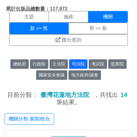
機關搜尋結果頁面
:::
累計出版品總數量：117,872
主題
施政
機關
新 => 舊
舊 => 新
匯出查詢
總統府
行政院
立法院
司法院
考試院
監察院
國家安全會議
地方政府/議會
目前分類：
臺灣花蓮地方法院
，共找出
14
筆結果。
機關分類 展開/收合