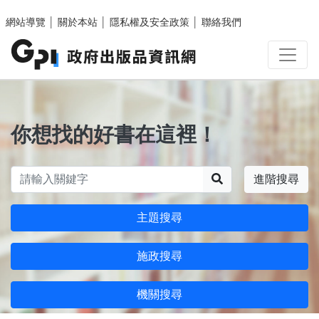
跳至主要內容區塊
網站導覽
│
關於本站
│
隱私權及安全政策
│
聯絡我們
你想找的好書在這裡！
搜尋
進階搜尋
主題搜尋
施政搜尋
機關搜尋