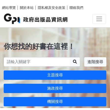
跳至主要內容區塊
網站導覽
│
關於本站
│
隱私權及安全政策
│
聯絡我們
你想找的好書在這裡！
搜尋
進階搜尋
主題搜尋
施政搜尋
機關搜尋