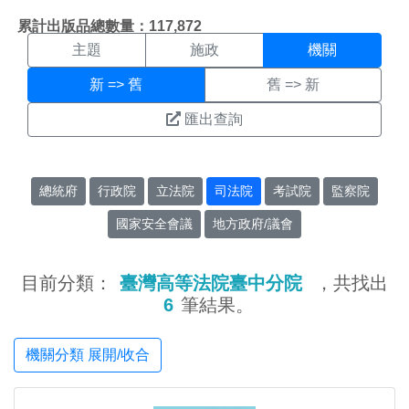
機關搜尋結果頁面
:::
累計出版品總數量：117,872
主題
施政
機關
新 => 舊
舊 => 新
匯出查詢
總統府
行政院
立法院
司法院
考試院
監察院
國家安全會議
地方政府/議會
目前分類：
臺灣高等法院臺中分院
，共找出
6
筆結果。
機關分類 展開/收合