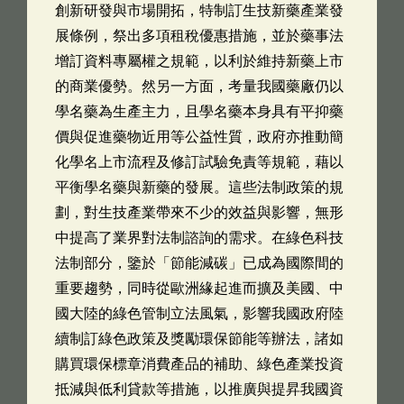
創新研發與市場開拓，特制訂生技新藥產業發
展條例，祭出多項租稅優惠措施，並於藥事法
增訂資料專屬權之規範，以利於維持新藥上市
的商業優勢。然另一方面，考量我國藥廠仍以
學名藥為生產主力，且學名藥本身具有平抑藥
價與促進藥物近用等公益性質，政府亦推動簡
化學名上市流程及修訂試驗免責等規範，藉以
平衡學名藥與新藥的發展。這些法制政策的規
劃，對生技產業帶來不少的效益與影響，無形
中提高了業界對法制諮詢的需求。在綠色科技
法制部分，鑒於「節能減碳」已成為國際間的
重要趨勢，同時從歐洲緣起進而擴及美國、中
國大陸的綠色管制立法風氣，影響我國政府陸
續制訂綠色政策及獎勵環保節能等辦法，諸如
購買環保標章消費產品的補助、綠色產業投資
抵減與低利貸款等措施，以推廣與提昇我國資