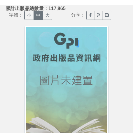
:::
累計出版品總數量：117,865
字體：
分享：
臉書分享(另開新視窗)
噗浪分享(另開新視
Line分享(另
小
中
大