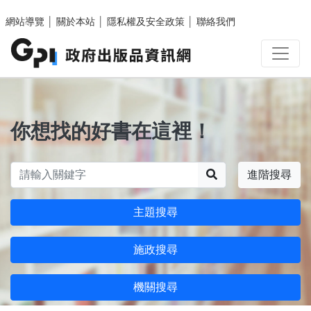
跳至主要內容區塊
網站導覽
│
關於本站
│
隱私權及安全政策
│
聯絡我們
你想找的好書在這裡！
搜尋
進階搜尋
主題搜尋
施政搜尋
機關搜尋