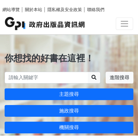
跳至主要內容區塊
網站導覽
│
關於本站
│
隱私權及安全政策
│
聯絡我們
你想找的好書在這裡！
搜尋
進階搜尋
主題搜尋
施政搜尋
機關搜尋