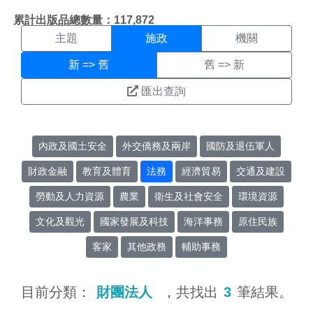
施政搜尋結果頁面
:::
累計出版品總數量：117,872
主題
施政
機關
新 => 舊
舊 => 新
匯出查詢
內政及國土安全
外交僑務及兩岸
國防及退伍軍人
財政金融
教育及體育
法務
經濟貿易
交通及建設
勞動及人力資源
農業
衛生及社會安全
環境資源
文化及觀光
國家發展及科技
海洋事務
原住民族
客家
其他政務
輔助事務
目前分類：
財團法人
，共找出
3
筆結果。