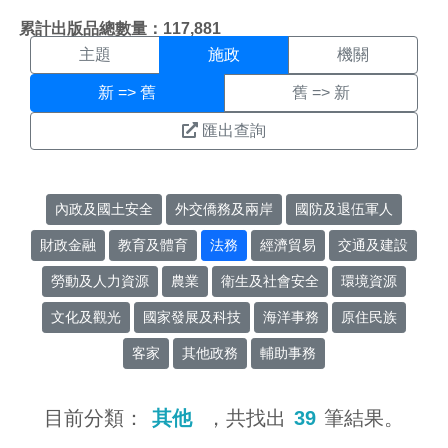
施政搜尋結果頁面
:::
累計出版品總數量：117,881
主題
施政
機關
新 => 舊
舊 => 新
匯出查詢
內政及國土安全
外交僑務及兩岸
國防及退伍軍人
財政金融
教育及體育
法務
經濟貿易
交通及建設
勞動及人力資源
農業
衛生及社會安全
環境資源
文化及觀光
國家發展及科技
海洋事務
原住民族
客家
其他政務
輔助事務
目前分類：
其他
，共找出
39
筆結果。