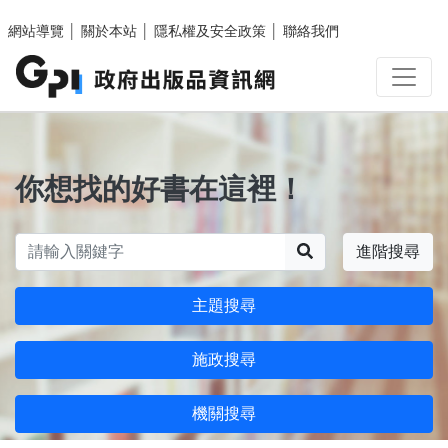
跳至主要內容區塊
網站導覽
│
關於本站
│
隱私權及安全政策
│
聯絡我們
你想找的好書在這裡！
搜尋
進階搜尋
主題搜尋
施政搜尋
機關搜尋