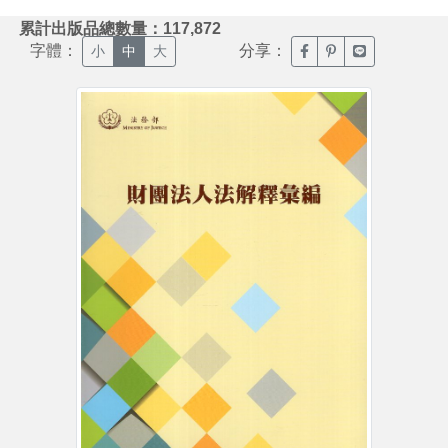
:::
累計出版品總數量：117,872
字體：
分享：
臉書分享(另開新視窗)
噗浪分享(另開新視
Line分享(另
小
中
大