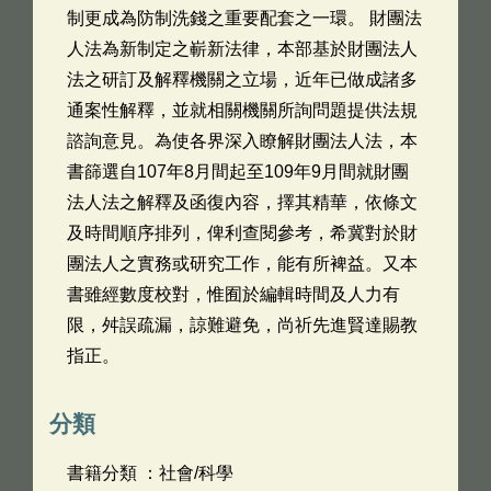
制更成為防制洗錢之重要配套之一環。 財團法
人法為新制定之嶄新法律，本部基於財團法人
法之研訂及解釋機關之立場，近年已做成諸多
通案性解釋，並就相關機關所詢問題提供法規
諮詢意見。為使各界深入瞭解財團法人法，本
書篩選自107年8月間起至109年9月間就財團
法人法之解釋及函復內容，擇其精華，依條文
及時間順序排列，俾利查閱參考，希冀對於財
團法人之實務或研究工作，能有所裨益。又本
書雖經數度校對，惟囿於編輯時間及人力有
限，舛誤疏漏，諒難避免，尚祈先進賢達賜教
指正。
分類
書籍分類 ：社會/科學