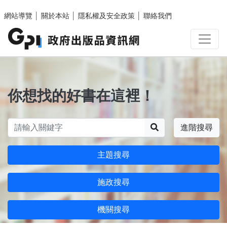
跳至主要內容區塊
網站導覽
│
關於本站
│
隱私權及安全政策
│
聯絡我們
你想找的好書在這裡！
搜尋
進階搜尋
主題搜尋
施政搜尋
機關搜尋