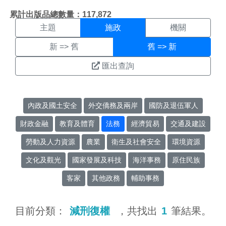
施政搜尋結果頁面
:::
累計出版品總數量：117,872
主題
施政
機關
新 => 舊
舊 => 新
匯出查詢
內政及國土安全
外交僑務及兩岸
國防及退伍軍人
財政金融
教育及體育
法務
經濟貿易
交通及建設
勞動及人力資源
農業
衛生及社會安全
環境資源
文化及觀光
國家發展及科技
海洋事務
原住民族
客家
其他政務
輔助事務
目前分類：
減刑復權
，共找出
1
筆結果。