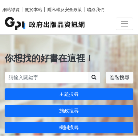
跳至主要內容區塊
網站導覽
│
關於本站
│
隱私權及安全政策
│
聯絡我們
你想找的好書在這裡！
搜尋
進階搜尋
主題搜尋
施政搜尋
機關搜尋