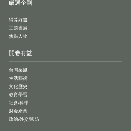
嚴選企劃
得獎好書
主題書展
焦點人物
開卷有益
台灣采風
生活藝術
文化歷史
教育學習
社會/科學
財金產業
政治/外交/國防