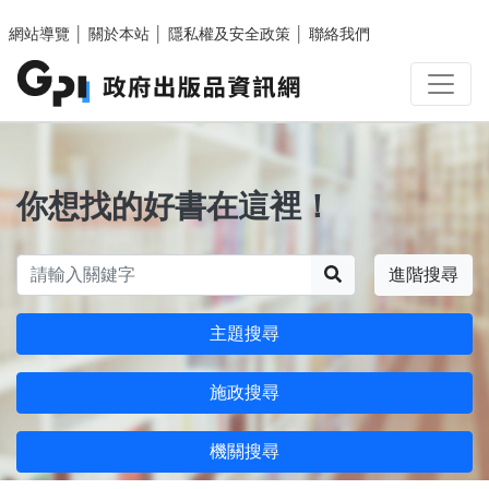
跳至主要內容區塊
網站導覽
│
關於本站
│
隱私權及安全政策
│
聯絡我們
你想找的好書在這裡！
搜尋
進階搜尋
主題搜尋
施政搜尋
機關搜尋