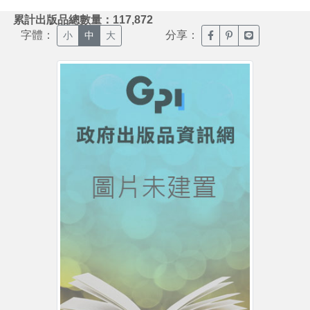
:::
累計出版品總數量：117,872
字體：
分享：
臉書分享(另開新視窗)
噗浪分享(另開新視
Line分享(另
小
中
大