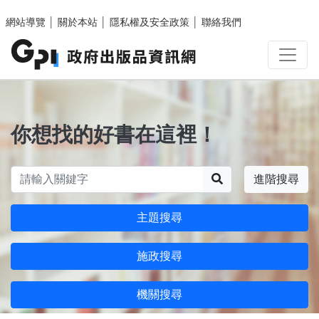
跳至主要內容區塊
網站導覽
│
關於本站
│
隱私權及安全政策
│
聯絡我們
你想找的好書在這裡！
搜尋
進階搜尋
主題搜尋
施政搜尋
機關搜尋