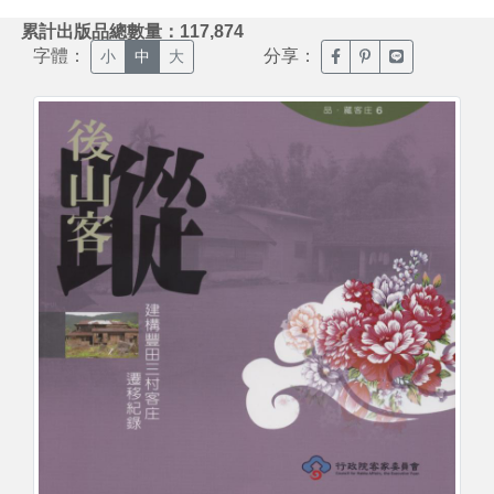
:::
累計出版品總數量：117,874
字體：
分享：
臉書分享(另開新視窗)
噗浪分享(另開新視
Line分享(另
小
中
大