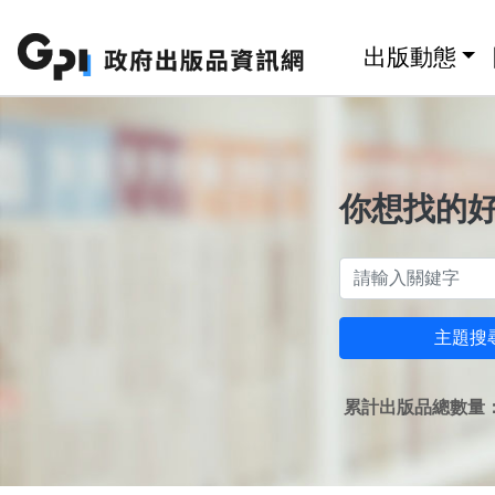
跳至主要內容區塊
:::
出版動態
你想找的
主題搜
累計出版品總數量：1