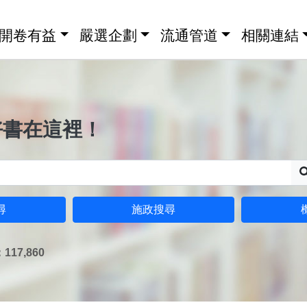
開卷有益
嚴選企劃
流通管道
相關連結
好書在這裡！
尋
施政搜尋
17,860