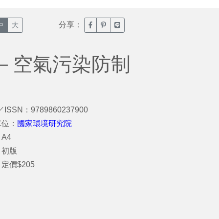
分享：
臉書分享(另開新視窗)
噗浪分享(另開新視窗)
Line分享(另開新視窗)
中
大
－空氣污染防制
／ISSN：9789860237900
單位：
國家環境研究院
A4
：初版
定價$205