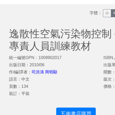
字體：
小
逸散性空氣污染物控制
專責人員訓練教材
統一編號GPN：1009902017
ISBN
出版日期：2010/06
出版
作/編/譯者：
司洪濤 周明顯
開數：
語言：中文
版次
頁數：134
價格：
裝訂：平裝
五南書店購買