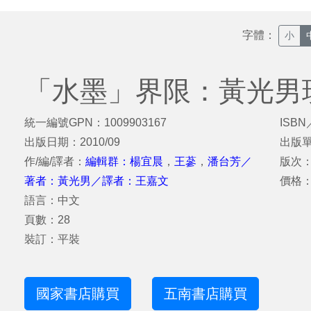
字體：
小
「水墨」界限：黃光男
統一編號GPN：1009903167
ISBN
出版日期：2010/09
出版
作/編/譯者：
編輯群：楊宜晨
，
王蔘
，
潘台芳／
版次
著者：黃光男／譯者：王嘉文
價格：
語言：中文
頁數：28
裝訂：平裝
國家書店購買
五南書店購買