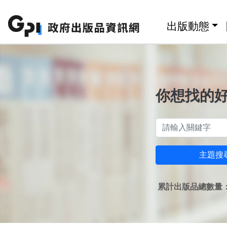
跳至主要內容區塊
:::
出版動態
你想找的
主題搜
累計出版品總數量：1