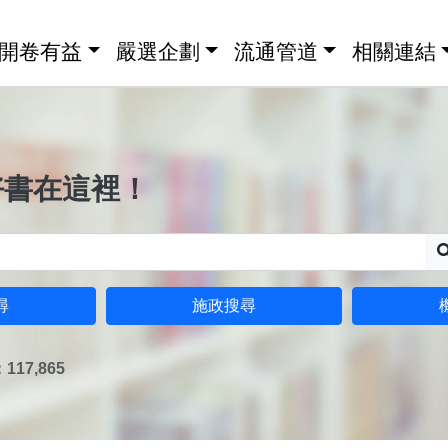
開卷有益
嚴選企劃
流通管道
相關連結
好書在這裡！
尋
施政搜尋
17,865