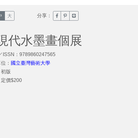
分享：
臉書分享(另開新視窗)
噗浪分享(另開新視窗)
Line分享(另開新視窗)
中
大
現代水墨畫個展
／ISSN：9789860247565
單位：
國立臺灣藝術大學
：初版
定價$200