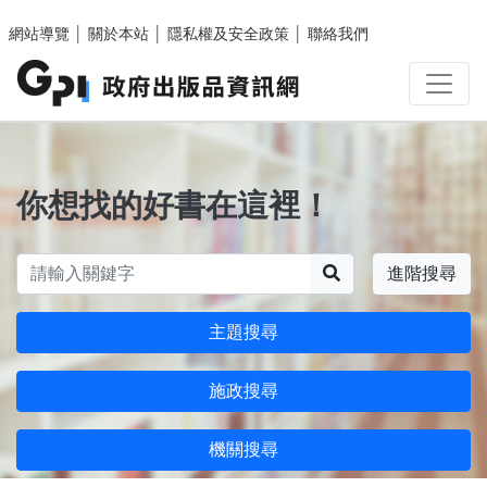
跳至主要內容區塊
網站導覽
│
關於本站
│
隱私權及安全政策
│
聯絡我們
你想找的好書在這裡！
搜尋
進階搜尋
主題搜尋
施政搜尋
機關搜尋