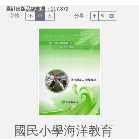
:::
累計出版品總數量：117,872
字體：
分享：
臉書分享(另開新視窗)
噗浪分享(另開新視
Line分享(另
小
中
大
國民小學海洋教育