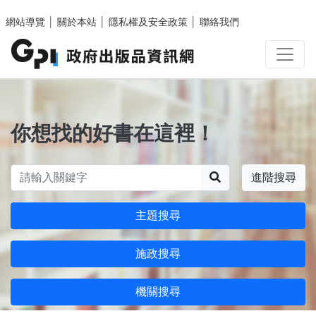
跳至主要內容區塊
網站導覽
│
關於本站
│
隱私權及安全政策
│
聯絡我們
你想找的好書在這裡！
搜尋
進階搜尋
主題搜尋
施政搜尋
機關搜尋