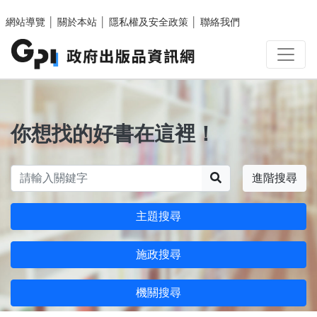
跳至主要內容區塊
網站導覽
│
關於本站
│
隱私權及安全政策
│
聯絡我們
你想找的好書在這裡！
搜尋
進階搜尋
主題搜尋
施政搜尋
機關搜尋