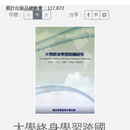
:::
累計出版品總數量：117,872
字體：
分享：
臉書分享(另開新視窗)
噗浪分享(另開新視
Line分享(另
小
中
大
大學終身學習跨國