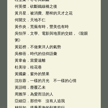
何英傑．砍斷鐵線橋之後
黃月星．被消費、壓榨的天才之花
何開文．天地不仁
黃作炎．荒蕪有時，豐美也有時
吳怡萍．文學、電影與地景的交錯，《龍眼
粥》
黃廷榜．不做東洋人的氣勢
吳柳蓓．時代的信仰語彙
黃韋侖．當愛遠離
杜美珍．桂花巷
黃國豪．窗外的禁果
沈欣蓉．一樣的月光 不一樣的心情
黃語晴．塵覆乙未
周雅萍．為愛而活的人
亞細亞．那些年 沒有人追我
林恒如．搭乘看海的列車前行