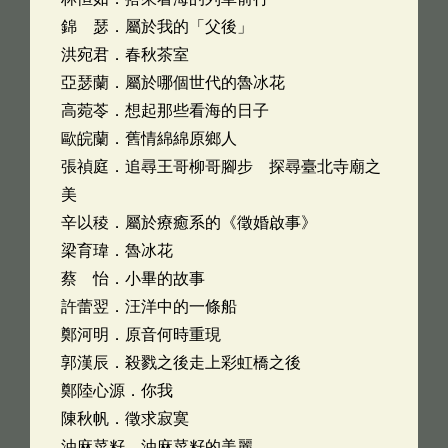
錦 瑟．屬於我的「父後」
洪宛君．春秋茶室
亞瑟蘭．屬於哪個世代的魯冰花
高菀苓．想起那些看海的日子
歐皖蘭．舊情綿綿原鄉人
張禎庭．追尋王哥柳哥腳步 探尋臺北寺廟之
美
辛以稜．屬於療癒系的《徵婚啟事》
梁育瑋．魯冰花
蔡 怡．小畢的故事
許蕾翌．汪洋中的一條船
鄭河明．原音何時重現
郭漢辰．殺戮之後走上彩虹橋之後
鄭陸心源．你我
陳秋帆．徵求寂寞
油麻菜籽．油麻菜籽的美麗