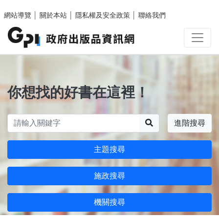
跳至主要內容區塊
網站導覽
│
關於本站
│
隱私權及安全政策
│
聯絡我們
你想找的好書在這裡！
搜尋
進階搜尋
主題搜尋
施政搜尋
機關搜尋