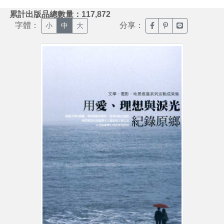
:::
累計出版品總數量：117,872
字體：
分享：
臉書分享(另開新視窗)
噗浪分享(另開新視
Line分享(另
小
中
大