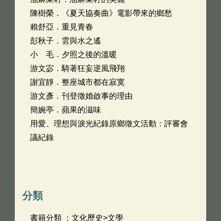
陳樹榮．《夏天協奏曲》電影帶來的鄉愁
賴舒亞．重見青春
彭秋子．雲與水之遙
小 毛．夕照之後的溫暖
游文宓．騎著狂妄逆風飛翔
謝宜靜．整座城市都在寂寞
游文彥．刊登徵婚啟事的理由
簡婉亭．蘋果的滋味
用愛、理想與淚光紀錄原鄉徵文活動：評審會
議紀錄
分類
書籍分類 ：文化歷史>文學