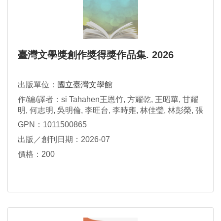
臺灣文學獎創作獎得獎作品集. 2026
出版單位：
國立臺灣文學館
作/編/譯者：si Tahahen王恩竹, 方耀乾, 王昭華, 甘耀
明, 何志明, 吳明倫, 李旺台, 李時雍, 林佳瑩, 林彭榮, 張
芳慈, 張政愉, 郭功臣, 陳宏志, 陳柏鈞, 陳豐惠, 黃鈺婷,
GPN：1011500865
董恕明, 鄭順聰, 簡齊儒, 羅思容作
出版／創刊日期：2026-07
價格：200