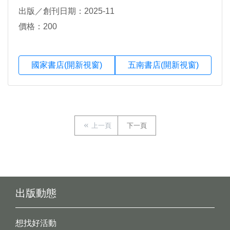
偉格，黃崇凱，黃麗群，楊富閔，葉佳怡，劉克襄，
出版／創刊日期：2025-11
潘家欣，藍永翔，魏貽君
價格：200
國家書店(開新視窗)
五南書店(開新視窗)
上一頁
下一頁
出版動態
想找好活動