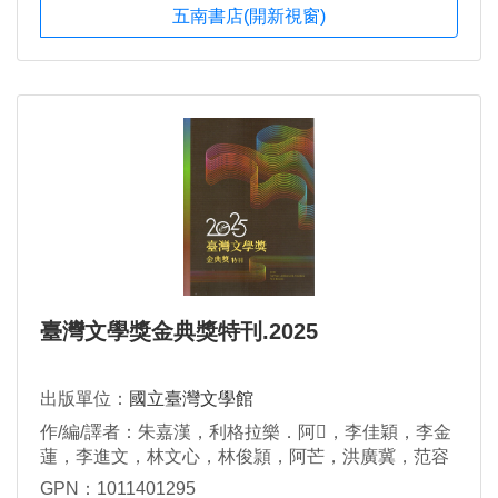
五南書店(開新視窗)
臺灣文學獎金典獎特刊.2025
出版單位：
國立臺灣文學館
作/編/譯者：朱嘉漢，利格拉樂．阿𡠄，李佳穎，李金
蓮，李進文，林文心，林俊頴，阿芒，洪廣冀，范容
瑛，馬翊航，張娟芬，連明偉，陳佩甄，陳雨航，童
GPN：1011401295