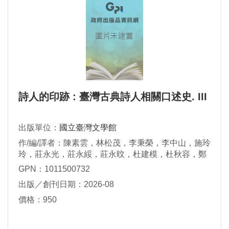
詩人的印跡 : 臺灣古典詩人相關口述史. III
出版單位：
國立臺灣文學館
作/編/譯者：陳素雲，林松茂，李秉榮，李中山，施玲
玲，莊永光，莊永綏，莊永旼，杜建模，杜秋容，鄭
麒傑，黃綉珠，施鏘鏘，許經霖，許月英，王烱如，
GPN：1011500732
温文卿口述；施懿琳文稿撰寫
出版／創刊日期：2026-08
價格：950