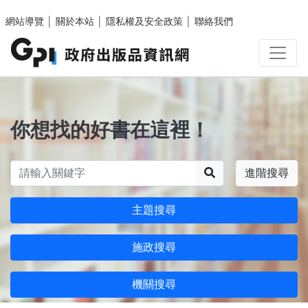
跳至主要內容區塊
網站導覽
│
關於本站
│
隱私權及安全政策
│
聯絡我們
你想找的好書在這裡！
搜尋
進階搜尋
主題搜尋
施政搜尋
機關搜尋