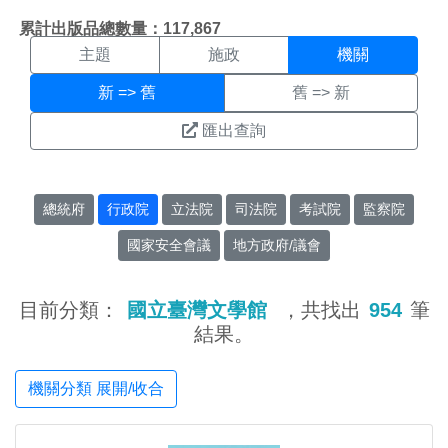
機關搜尋結果頁面
:::
累計出版品總數量：117,867
主題
施政
機關
新 => 舊
舊 => 新
匯出查詢
總統府
行政院
立法院
司法院
考試院
監察院
國家安全會議
地方政府/議會
目前分類：
國立臺灣文學館
，共找出
954
筆
結果。
機關分類 展開/收合