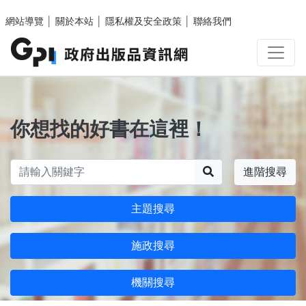
跳至主要內容區塊
網站導覽
│
關於本站
│
隱私權及安全政策
│
聯絡我們
你想找的好書在這裡！
搜尋
進階搜尋
主題搜尋
施政搜尋
機關搜尋