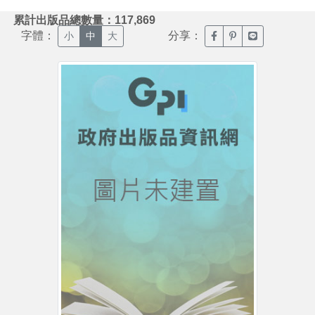
:::
累計出版品總數量：117,869
字體：
分享：
臉書分享(另開新視窗)
噗浪分享(另開新視
Line分享(另
小
中
大