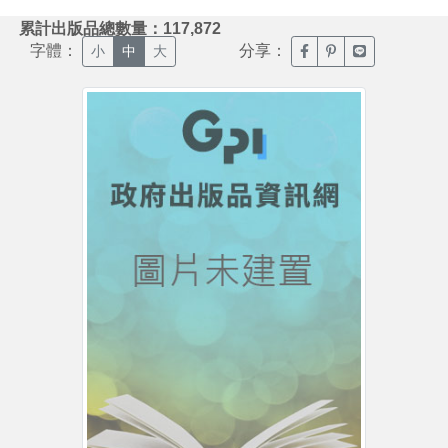
:::
累計出版品總數量：117,872
字體：
分享：
臉書分享(另開新視窗)
噗浪分享(另開新視
Line分享(另
小
中
大