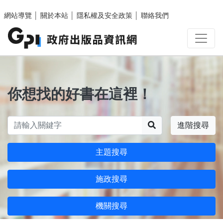
跳至主要內容區塊
網站導覽
│
關於本站
│
隱私權及安全政策
│
聯絡我們
你想找的好書在這裡！
搜尋
進階搜尋
主題搜尋
施政搜尋
機關搜尋