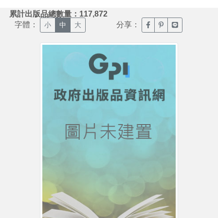
:::
累計出版品總數量：117,872
字體：
分享：
臉書分享(另開新視窗)
噗浪分享(另開新視
Line分享(另
小
中
大