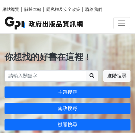
跳至主要內容區塊
網站導覽
│
關於本站
│
隱私權及安全政策
│
聯絡我們
你想找的好書在這裡！
搜尋
進階搜尋
主題搜尋
施政搜尋
機關搜尋