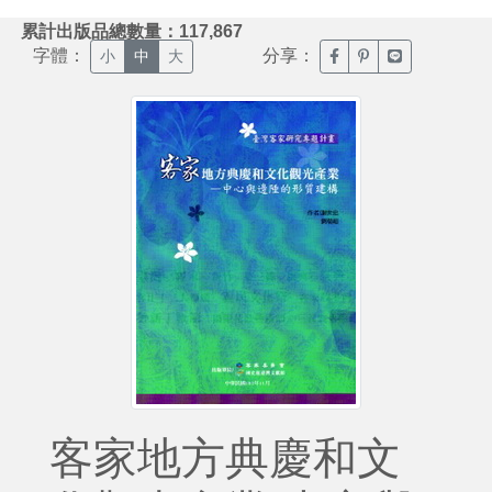
:::
累計出版品總數量：117,867
字體：
分享：
臉書分享(另開新視窗)
噗浪分享(另開新視
Line分享(另
小
中
大
客家地方典慶和文