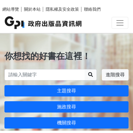
跳至主要內容區塊
網站導覽
│
關於本站
│
隱私權及安全政策
│
聯絡我們
你想找的好書在這裡！
搜尋
進階搜尋
主題搜尋
施政搜尋
機關搜尋