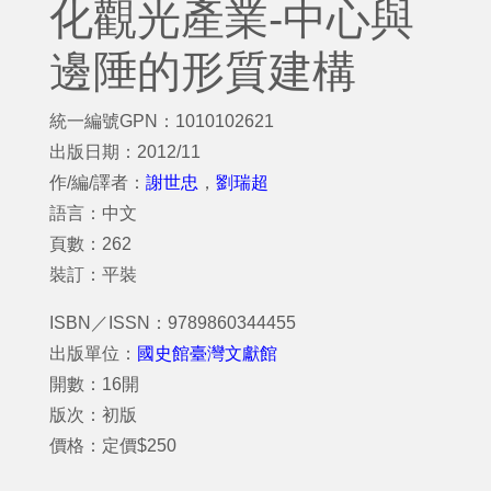
化觀光產業-中心與
邊陲的形質建構
統一編號GPN：1010102621
出版日期：2012/11
作/編/譯者：
謝世忠
，
劉瑞超
語言：中文
頁數：262
裝訂：平裝
ISBN／ISSN：9789860344455
出版單位：
國史館臺灣文獻館
開數：16開
版次：初版
價格：定價$250