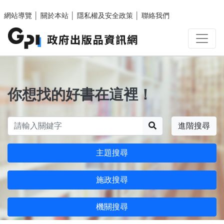
跳至主要內容區塊
網站導覽
│
關於本站
│
隱私權及安全政策
│
聯絡我們
你想找的好書在這裡！
搜尋
進階搜尋
主題搜尋
施政搜尋
機關搜尋