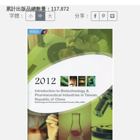
:::
累計出版品總數量：117,872
字體：
分享：
臉書分享(另開新視窗)
噗浪分享(另開新視
Line分享(另
小
中
大