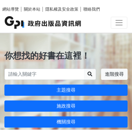
跳至主要內容區塊
網站導覽
│
關於本站
│
隱私權及安全政策
│
聯絡我們
你想找的好書在這裡！
搜尋
進階搜尋
主題搜尋
施政搜尋
機關搜尋