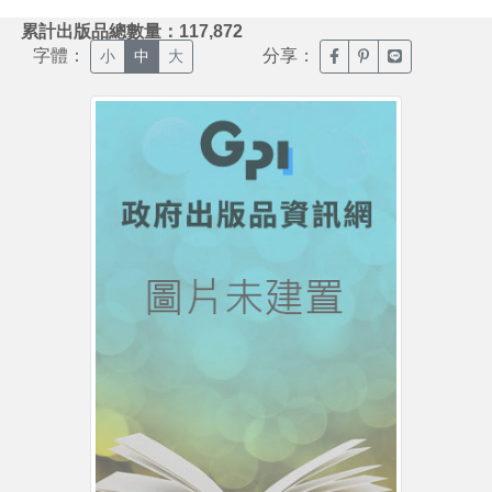
:::
累計出版品總數量：117,872
字體：
分享：
臉書分享(另開新視窗)
噗浪分享(另開新視
Line分享(另
小
中
大