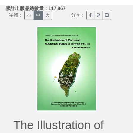
:::
累計出版品總數量：117,867
字體：
分享：
臉書分享(另開新視窗)
噗浪分享(另開新視
Line分享(另
小
中
大
The Illustration of