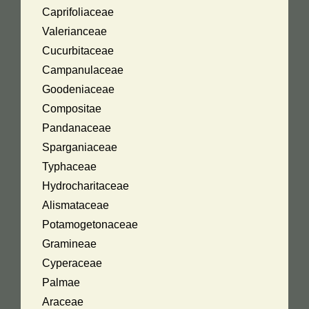
Caprifoliaceae
Valerianceae
Cucurbitaceae
Campanulaceae
Goodeniaceae
Compositae
Pandanaceae
Sparganiaceae
Typhaceae
Hydrocharitaceae
Alismataceae
Potamogetonaceae
Gramineae
Cyperaceae
Palmae
Araceae