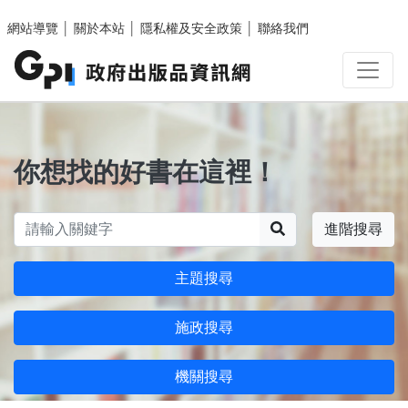
跳至主要內容區塊
網站導覽
│
關於本站
│
隱私權及安全政策
│
聯絡我們
你想找的好書在這裡！
搜尋
進階搜尋
主題搜尋
施政搜尋
機關搜尋