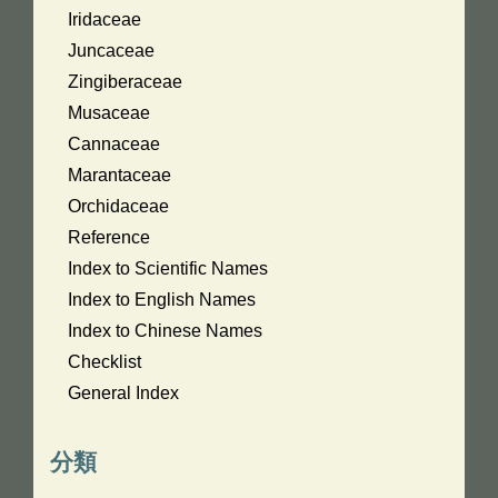
Iridaceae
Juncaceae
Zingiberaceae
Musaceae
Cannaceae
Marantaceae
Orchidaceae
Reference
Index to Scientific Names
Index to English Names
Index to Chinese Names
Checklist
General Index
分類