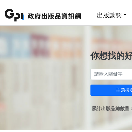
跳至主要內容區塊
:::
出版動態
你想找的
主題搜
累計出版品總數量：1