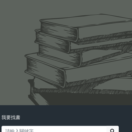
我要找書
搜尋