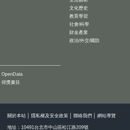
文化歷史
教育學習
社會/科學
財金產業
政治/外交/國防
OpenData
得獎書目
關於本站
│
隱私權及安全政策
│
聯絡我們
│
網站導覽
地址：10491台北市中山區松江路209號