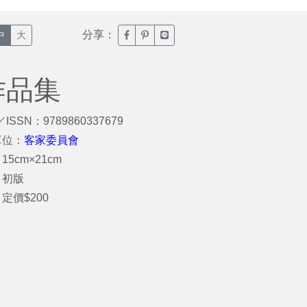
分享：
臉書分享(另開新視窗)
噗浪分享(另開新視窗)
Line分享(另開新視窗)
中
大
作品集
／ISSN：9789860337679
單位：
客家委員會
15cm×21cm
：初版
定價$200