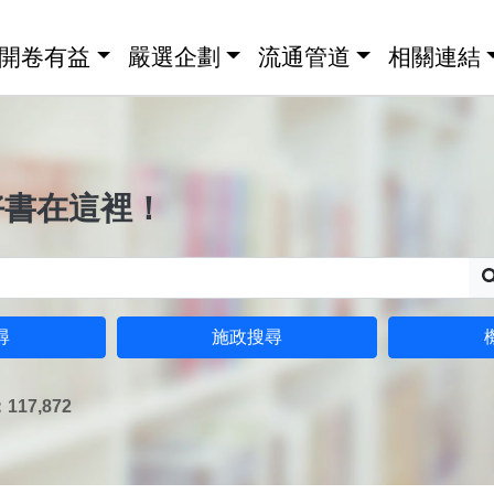
開卷有益
嚴選企劃
流通管道
相關連結
好書在這裡！
尋
施政搜尋
17,872