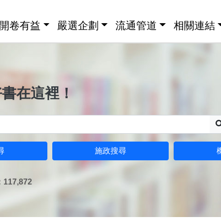
開卷有益
嚴選企劃
流通管道
相關連結
好書在這裡！
尋
施政搜尋
17,872