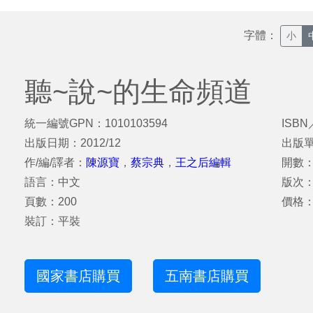
字體：
小
聽~說~的生命頻道
統一編號GPN：1010103594
ISBN
出版日期：2012/12
出版
作/編/譯者：
陳源寶
，
蔡宗典
，
王之后編輯
開數：
語言：中文
版次
頁數：200
價格：
裝訂：平裝
國家書店購買
五南書店購買