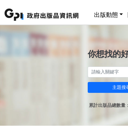
跳至主要內容區塊
:::
出版動態
你想找的
主題搜
累計出版品總數量：1