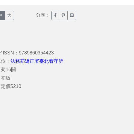
分享：
臉書分享(另開新視窗)
噗浪分享(另開新視窗)
Line分享(另開新視窗)
中
大
／ISSN：9789860354423
單位：
法務部矯正署臺北看守所
菊16開
：初版
定價$210