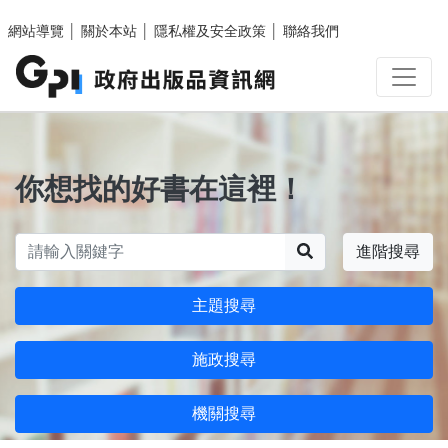
跳至主要內容區塊
網站導覽
│
關於本站
│
隱私權及安全政策
│
聯絡我們
你想找的好書在這裡！
搜尋
進階搜尋
主題搜尋
施政搜尋
機關搜尋