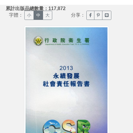
:::
累計出版品總數量：117,872
字體：
分享：
臉書分享(另開新視窗)
噗浪分享(另開新視
Line分享(另
小
中
大